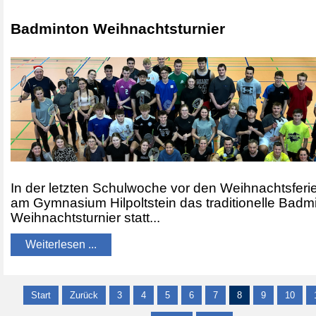
Badminton Weihnachtsturnier
In der letzten Schulwoche vor den Weihnachtsferi
am Gymnasium Hilpoltstein das traditionelle Badm
Weihnachtsturnier statt...
Weiterlesen ...
Start
Zurück
3
4
5
6
7
8
9
10