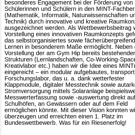
besonderes Engagement bei der Förderung von
Schülerinnen und Schülern in den MINT-Fachber
(Mathematik, Informatik, Naturwissenschaften u
Technik) durch innovative und kreative Raumko
ausgezeichnet werden. Als Wettbewerbsbeitrag 
Vorstellung eines innovativen Raumkonzepts gef
das selbstorganisiertes sowie fächerübergreifen
Lernen in besonderem Maße ermöglicht. Neben 
Vorstellung der am Gym Hip bereits bestehende
Strukturen (Lernlandschaften, Co-Working-Spac
Kreativlabor etc.) haben wir die Idee eines MINT
eingereicht – ein modular aufgebautes, transpor
Forschungslabor, das u. a. dank wetterfester
Klappmodule, digitaler Messtechnik sowie autark
Stromversorgung mittels Solaranlage beispielswe
Messwerterfassung sowie -auswertung direkt au
Schulhöfen, an Gewässern oder auf dem Feld
ermöglichen könnte. Mit dieser Vision konnten wi
überzeugen und erreichten einen 1. Platz im
Bundeswettbewerb. Was für ein Riesenerfolg!