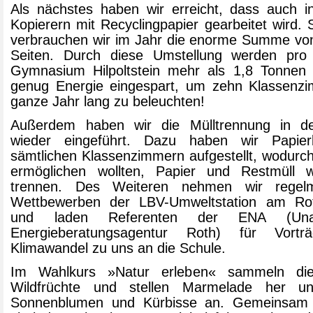
Als nächstes haben wir erreicht, dass auch i
Kopierern mit Recyclingpapier gearbeitet wird. S
verbrauchen wir im Jahr die enorme Summe von
Seiten. Durch diese Umstellung werden pr
Gymnasium Hilpoltstein mehr als 1,8 Tonne
genug Energie eingespart, um zehn Klassenz
ganze Jahr lang zu beleuchten!
Außerdem haben wir die Mülltrennung in d
wieder eingeführt. Dazu haben wir Papier
sämtlichen Klassenzimmern aufgestellt, wodurc
ermöglichen wollten, Papier und Restmüll 
trennen. Des Weiteren nehmen wir regel
Wettbewerben der LBV-Umweltstation am Rot
und laden Referenten der ENA (Unab
Energieberatungsagentur Roth) für Vort
Klimawandel zu uns an die Schule.
Im Wahlkurs »Natur erleben« sammeln die
Wildfrüchte und stellen Marmelade her u
Sonnenblumen und Kürbisse an. Gemeinsam 