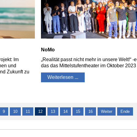
NoMo
ojekt: Im
„Realität passt nicht mehr in unsere Welt!“ 
nen und
das das Mittelstufentheater im Oktober 2023 
nd Zukunft zu
Weiterlesen ...
9
10
11
12
13
14
15
16
Weiter
Ende