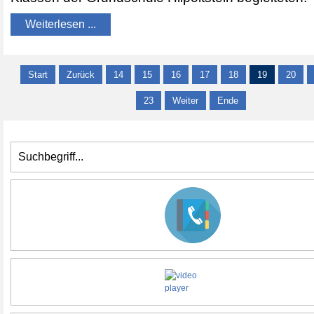
Weiterlesen ...
Start
Zurück
14
15
16
17
18
19
20
23
Weiter
Ende