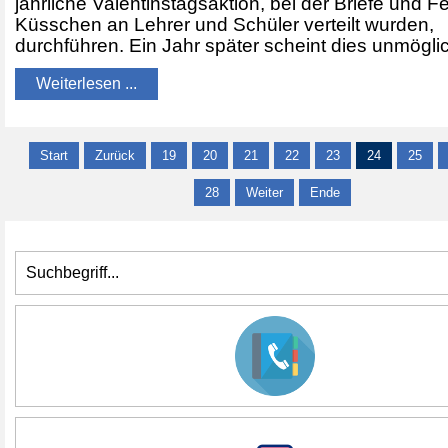
jährliche Valentinstagsaktion, bei der Briefe und F
Küsschen an Lehrer und Schüler verteilt wurden,
durchführen. Ein Jahr später scheint dies unmögli
Weiterlesen ...
Start
Zurück
19
20
21
22
23
24
25
28
Weiter
Ende